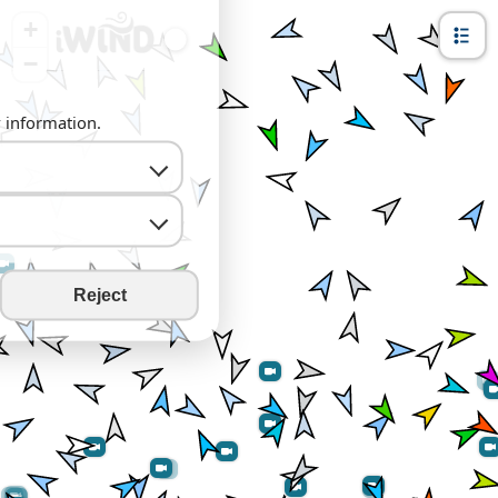
+
−
y information.
Reject