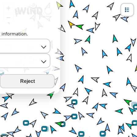
+
−
y information.
Reject