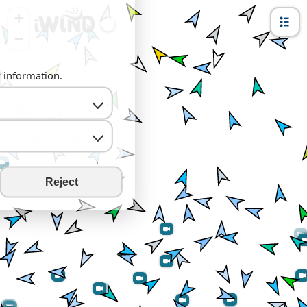
+
−
y information.
Reject