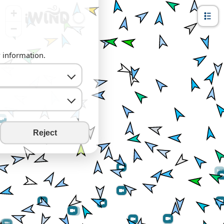
+
−
y information.
Reject