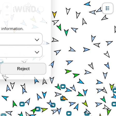
+
−
y information.
Reject