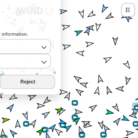
+
−
y information.
Reject