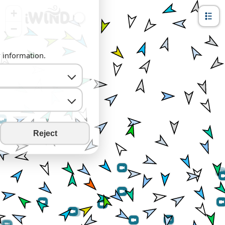
+
−
y information.
Reject