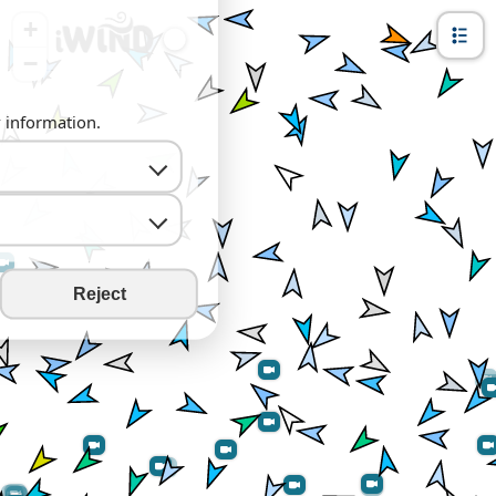
+
−
y information.
Reject