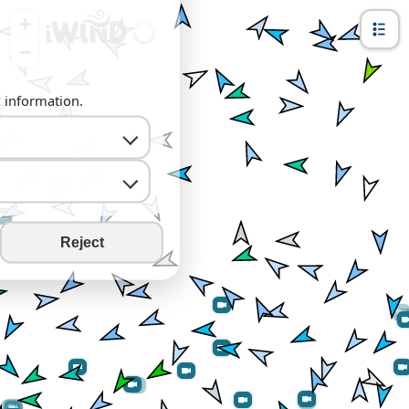
+
−
y information.
Reject