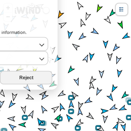
+
−
y information.
Reject