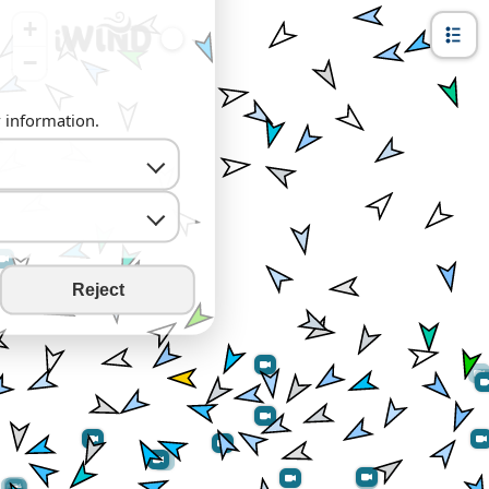
+
−
y information.
Reject