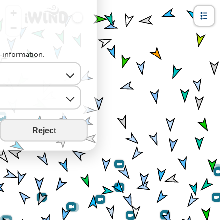
+
−
y information.
Reject