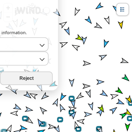
+
−
y information.
Reject