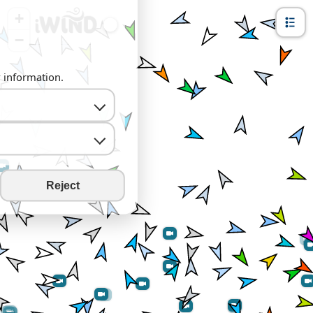
+
−
y information.
Reject