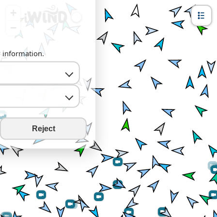
+
−
y information.
Reject