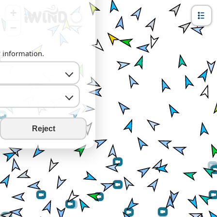
+
−
y information.
Reject