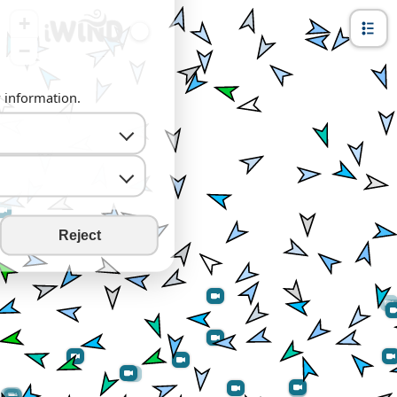
+
−
y information.
Reject