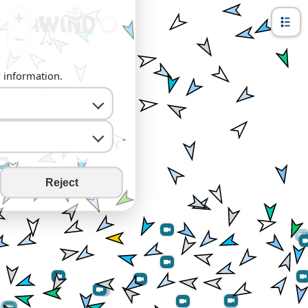
+
−
y information.
Reject