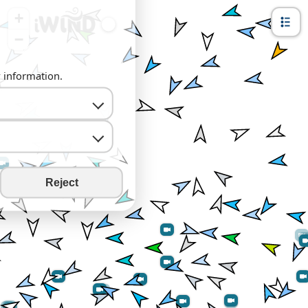
+
−
y information.
Reject