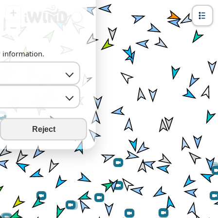
+
−
y information.
Reject