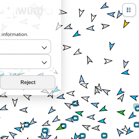
+
−
y information.
Reject