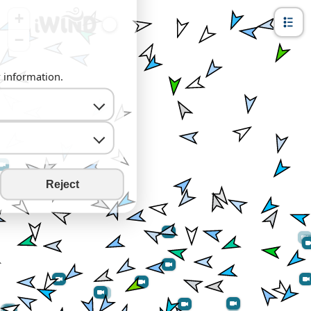
+
−
y information.
Reject