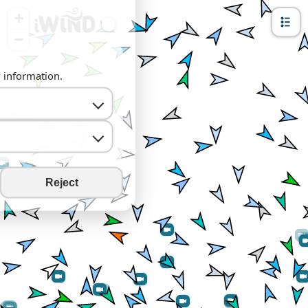
+
−
y information.
Reject