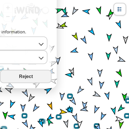
+
−
y information.
Reject