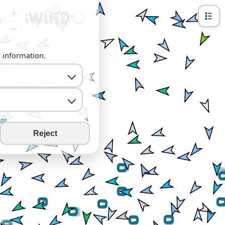
+
−
y information.
Reject