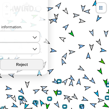
+
−
y information.
Reject