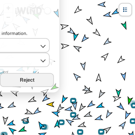
+
−
y information.
Reject