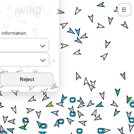
+
−
y information.
Reject