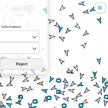
+
−
y information.
Reject