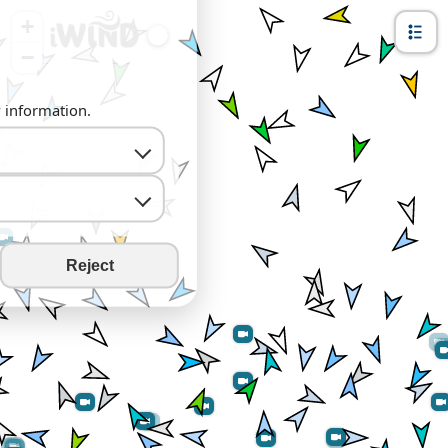
+
−
y information.
Reject