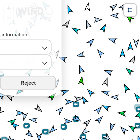
+
−
y information.
Reject