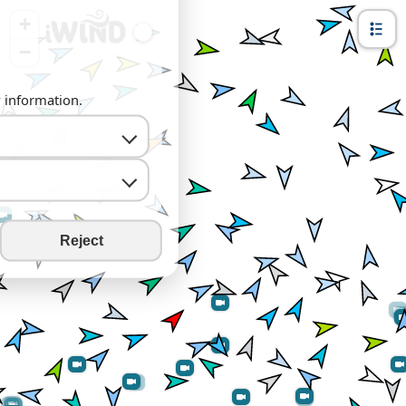
+
−
y information.
Reject