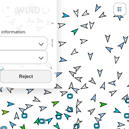
+
−
y information.
Reject