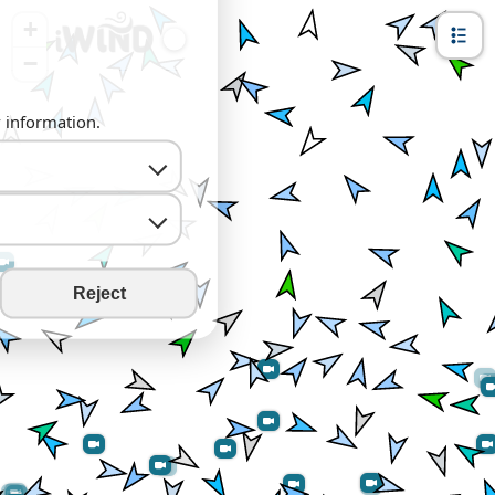
+
−
y information.
Reject