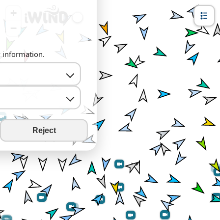
+
−
y information.
Reject