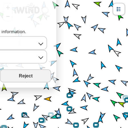
+
−
y information.
Reject