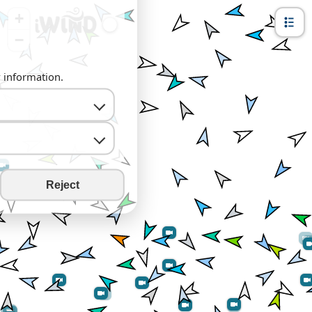
+
−
y information.
Reject