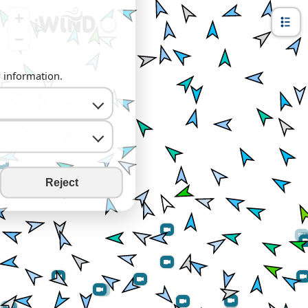
+
−
y information.
Reject