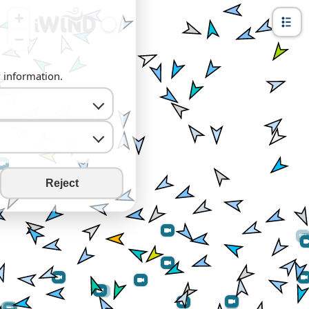
+
−
y information.
Reject