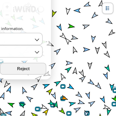
+
−
y information.
Reject