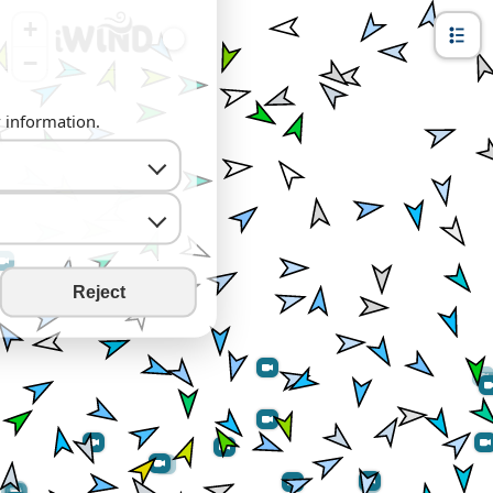
+
−
y information.
Reject