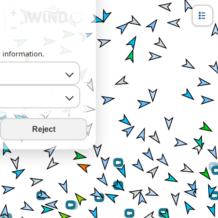
+
−
y information.
Reject