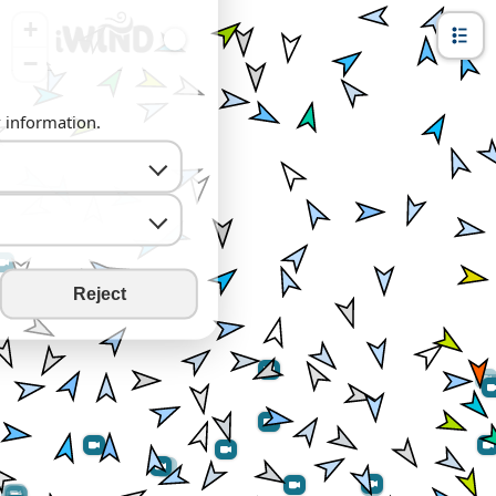
+
−
y information.
Reject