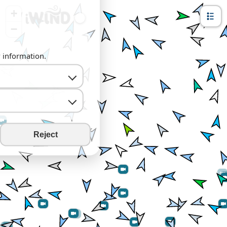
+
−
y information.
Reject