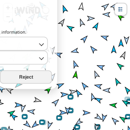
+
−
y information.
Reject