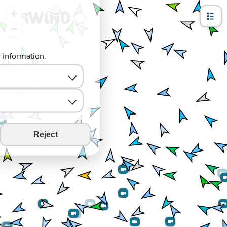
+
−
y information.
Reject