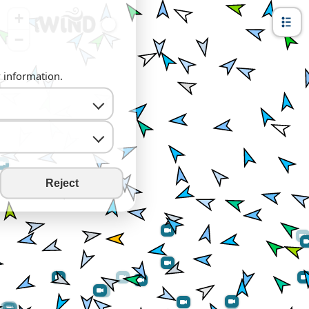
+
−
y information.
Reject