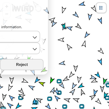
+
−
y information.
Reject