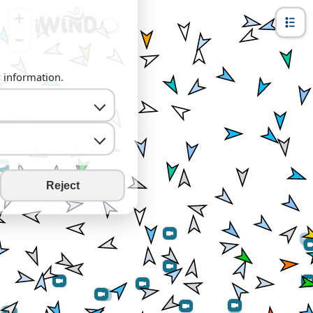
+
−
y information.
Reject