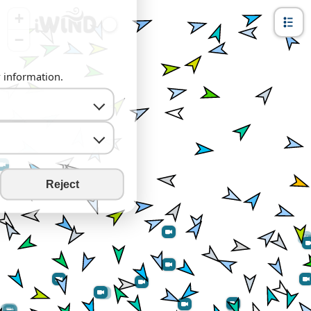
+
−
y information.
Reject